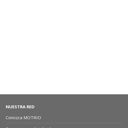
FILTRO DIESEL: TRAFIC, TRAFIC II | MOTRIO CO
NUESTRA RED
Conozca MOTRIO