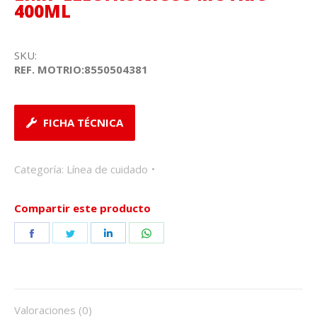
400ML
SKU:
REF. MOTRIO:8550504381
FICHA TÉCNICA
Categoría:
Línea de cuidado
Compartir este producto
Share
Share
Share
Share
on
on
on
on
Facebook
Twitter
LinkedIn
WhatsApp
Valoraciones (0)