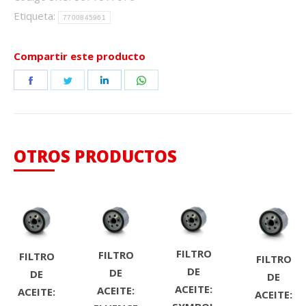
Etiqueta:
7700845961
Compartir este producto
Share
Share
Share
Share
on
on
on
on
Facebook
Twitter
LinkedIn
WhatsApp
OTROS PRODUCTOS
FILTRO
FILTRO
FILTRO
FILTRO
DE
DE
DE
DE
ACEITE:
ACEITE:
ACEITE:
ACEITE: