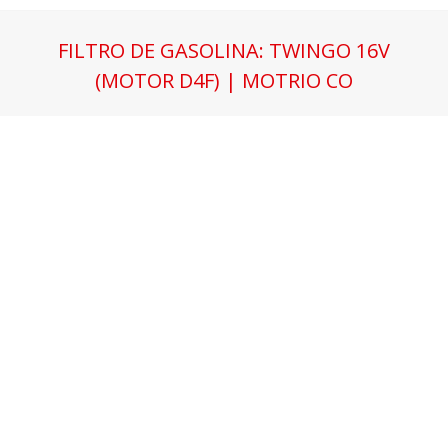
FILTRO DE GASOLINA: TWINGO 16V
(MOTOR D4F) | MOTRIO CO
Estás aquí: