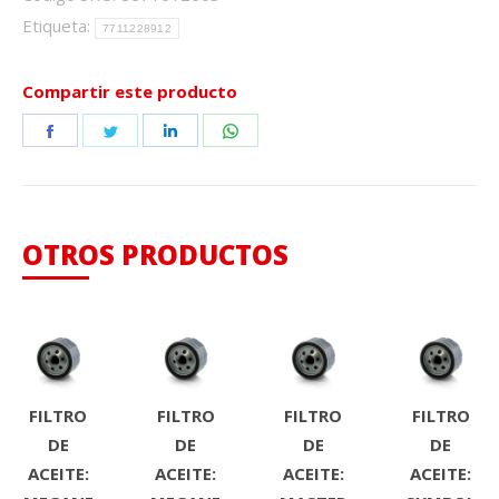
Etiqueta:
7711228912
Compartir este producto
Share
Share
Share
Share
on
on
on
on
Facebook
Twitter
LinkedIn
WhatsApp
OTROS PRODUCTOS
FILTRO
FILTRO
FILTRO
FILTRO
DE
DE
DE
DE
ACEITE:
ACEITE:
ACEITE:
ACEITE: