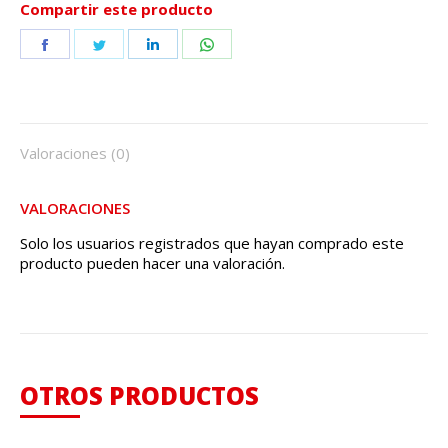
Compartir este producto
Share
Share
Share
Share
on
on
on
on
Facebook
Twitter
LinkedIn
WhatsApp
Valoraciones (0)
VALORACIONES
Solo los usuarios registrados que hayan comprado este
producto pueden hacer una valoración.
OTROS PRODUCTOS