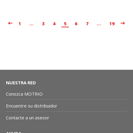
CAB.ALT KIA RIO R 1.2L
1
…
3
4
5
6
7
…
19
NUESTRA RED
Conozca MOTRIO
Encuentre su distribuidor
Contacte a un asesor